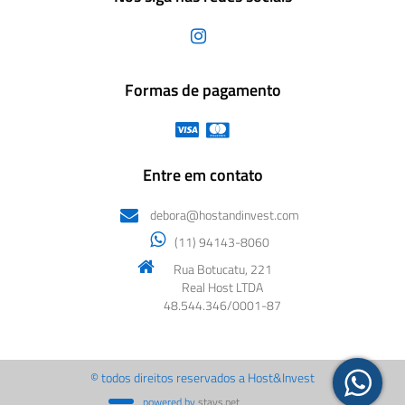
Formas de pagamento
Entre em contato
debora@hostandinvest.com
(11) 94143-8060
Rua Botucatu, 221
Real Host LTDA
48.544.346/0001-87
© todos direitos reservados a Host&Invest
powered by
stays.net