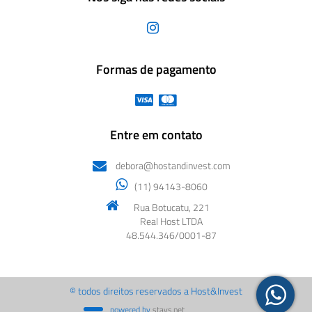
Formas de pagamento
Entre em contato
debora@hostandinvest.com
(11) 94143-8060
Rua Botucatu, 221
Real Host LTDA
48.544.346/0001-87
© todos direitos reservados a Host&Invest
powered by
stays.net