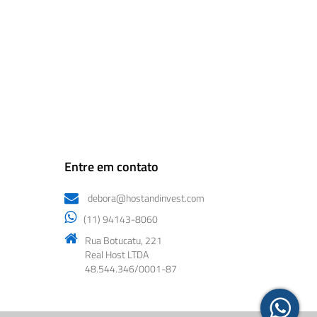
Entre em contato
debora@hostandinvest.com
(11) 94143-8060
Rua Botucatu, 221
Real Host LTDA
48.544.346/0001-87