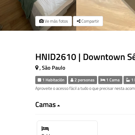
Ve más fotos
Compartir
HNID2610 | Downtown S
, São Paulo
1 Habitación
2 personas
1 Cama
1 
Aproveite o acesso fácil a tudo o que precisar nesta aco
Camas