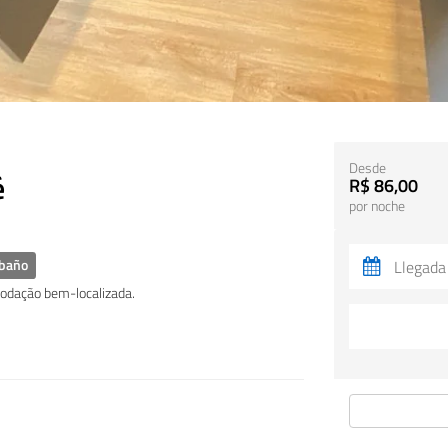
Desde
é
R$ 86,00
por noche
baño
modação bem-localizada.