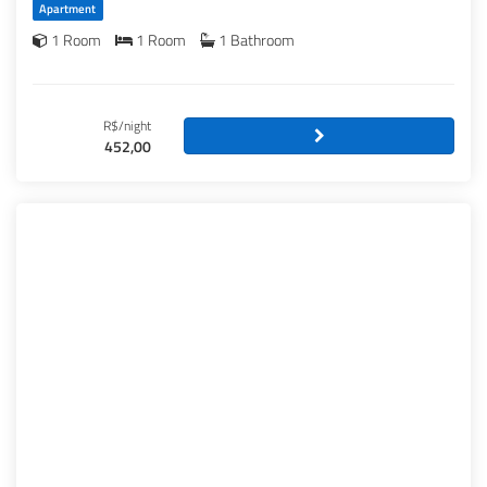
Apartment
1 Room
1 Room
1 Bathroom
R$/night
452,00