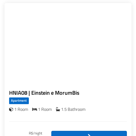
HNIA08 | Einstein e MorumBis
Apartment
1 Room
1 Room
1.5 Bathroom
R$/night