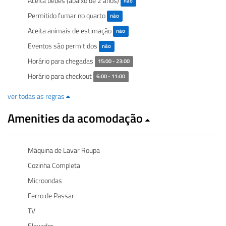
Aceita bebês (abaixo de 2 anos)
não
Permitido fumar no quarto
não
Aceita animais de estimação
não
Eventos são permitidos
não
Horário para chegadas
15:00 - 23:00
Horário para checkout
6:00 - 11:00
ver todas as regras
Amenities da acomodação
Máquina de Lavar Roupa
Cozinha Completa
Microondas
Ferro de Passar
TV
Elevador