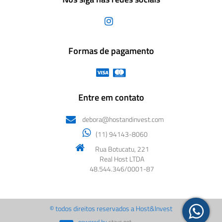
Formas de pagamento
Entre em contato
debora@hostandinvest.com
(11) 94143-8060
Rua Botucatu, 221
Real Host LTDA
48.544.346/0001-87
© todos direitos reservados a Host&Invest
powered by
stays.net