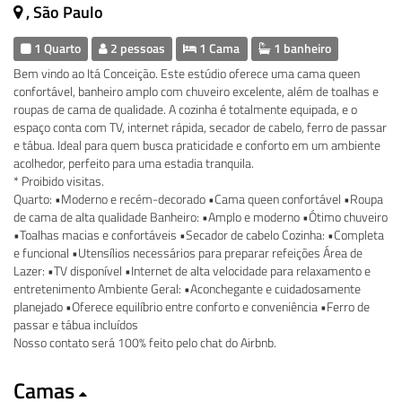
, São Paulo
1 Quarto
2 pessoas
1 Cama
1 banheiro
Bem vindo ao Itá Conceição. Este estúdio oferece uma cama queen
confortável, banheiro amplo com chuveiro excelente, além de toalhas e
roupas de cama de qualidade. A cozinha é totalmente equipada, e o
espaço conta com TV, internet rápida, secador de cabelo, ferro de passar
e tábua. Ideal para quem busca praticidade e conforto em um ambiente
acolhedor, perfeito para uma estadia tranquila.
* Proibido visitas.
Quarto: •Moderno e recém-decorado •Cama queen confortável •Roupa
de cama de alta qualidade Banheiro: •Amplo e moderno •Ótimo chuveiro
•Toalhas macias e confortáveis •Secador de cabelo Cozinha: •Completa
e funcional •Utensílios necessários para preparar refeições Área de
Lazer: •TV disponível •Internet de alta velocidade para relaxamento e
entretenimento Ambiente Geral: •Aconchegante e cuidadosamente
planejado •Oferece equilíbrio entre conforto e conveniência •Ferro de
passar e tábua incluídos
Nosso contato será 100% feito pelo chat do Airbnb.
Camas