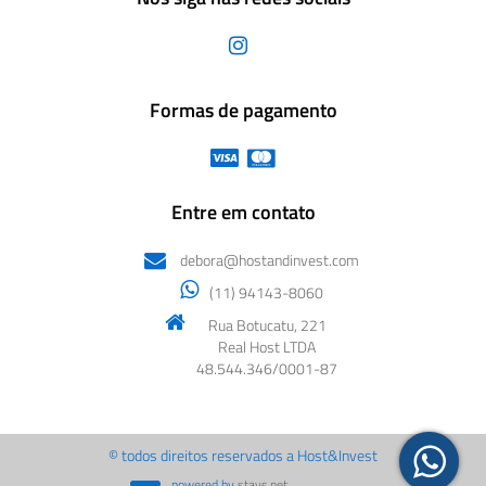
Formas de pagamento
Entre em contato
debora@hostandinvest.com
(11) 94143-8060
Rua Botucatu, 221
Real Host LTDA
48.544.346/0001-87
© todos direitos reservados a Host&Invest
powered by
stays.net