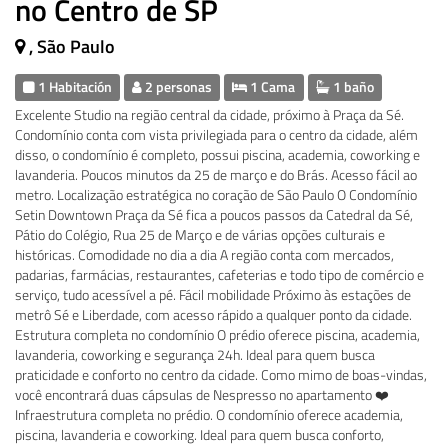
no Centro de SP
, São Paulo
1 Habitación
2 personas
1 Cama
1 baño
Excelente Studio na região central da cidade, próximo à Praça da Sé.
Condomínio conta com vista privilegiada para o centro da cidade, além
disso, o condomínio é completo, possui piscina, academia, coworking e
lavanderia. Poucos minutos da 25 de março e do Brás. Acesso fácil ao
metro. Localização estratégica no coração de São Paulo O Condomínio
Setin Downtown Praça da Sé fica a poucos passos da Catedral da Sé,
Pátio do Colégio, Rua 25 de Março e de várias opções culturais e
históricas. Comodidade no dia a dia A região conta com mercados,
padarias, farmácias, restaurantes, cafeterias e todo tipo de comércio e
serviço, tudo acessível a pé. Fácil mobilidade Próximo às estações de
metrô Sé e Liberdade, com acesso rápido a qualquer ponto da cidade.
Estrutura completa no condomínio O prédio oferece piscina, academia,
lavanderia, coworking e segurança 24h. Ideal para quem busca
praticidade e conforto no centro da cidade. Como mimo de boas-vindas,
você encontrará duas cápsulas de Nespresso no apartamento ❤️
Infraestrutura completa no prédio. O condomínio oferece academia,
piscina, lavanderia e coworking. Ideal para quem busca conforto,