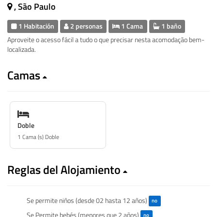
, São Paulo
1 Habitación
2 personas
1 Cama
1 baño
Aproveite o acesso fácil a tudo o que precisar nesta acomodação bem-
localizada.
Camas
Doble
1 Cama (s) Doble
Reglas del Alojamiento
Se permite niños (desde 02 hasta 12 años)
no
Se Permite bebés (menores que 2 años)
no