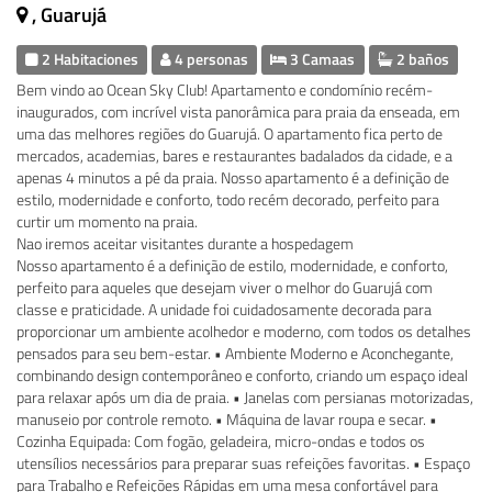
, Guarujá
2 Habitaciones
4 personas
3 Camaas
2 baños
Bem vindo ao Ocean Sky Club! Apartamento e condomínio recém-
inaugurados, com incrível vista panorâmica para praia da enseada, em
uma das melhores regiões do Guarujá. O apartamento fica perto de
mercados, academias, bares e restaurantes badalados da cidade, e a
apenas 4 minutos a pé da praia. Nosso apartamento é a definição de
estilo, modernidade e conforto, todo recém decorado, perfeito para
curtir um momento na praia.
Nao iremos aceitar visitantes durante a hospedagem
Nosso apartamento é a definição de estilo, modernidade, e conforto,
perfeito para aqueles que desejam viver o melhor do Guarujá com
classe e praticidade. A unidade foi cuidadosamente decorada para
proporcionar um ambiente acolhedor e moderno, com todos os detalhes
pensados para seu bem-estar. • Ambiente Moderno e Aconchegante,
combinando design contemporâneo e conforto, criando um espaço ideal
para relaxar após um dia de praia. • Janelas com persianas motorizadas,
manuseio por controle remoto. • Máquina de lavar roupa e secar. •
Cozinha Equipada: Com fogão, geladeira, micro-ondas e todos os
utensílios necessários para preparar suas refeições favoritas. • Espaço
para Trabalho e Refeições Rápidas em uma mesa confortável para