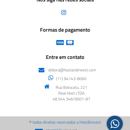
Formas de pagamento
Entre em contato
debora@hostandinvest.com
(11) 94143-8060
Rua Botucatu, 221
Real Host LTDA
48.544.346/0001-87
© todos direitos reservados a Host&Invest
powered by
stays.net