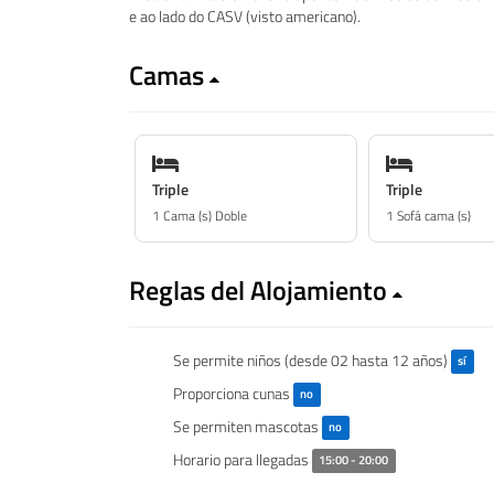
e ao lado do CASV (visto americano).
Camas
Triple
Triple
1 Cama (s) Doble
1 Sofá cama (s)
Reglas del Alojamiento
Se permite niños (desde 02 hasta 12 años)
sí
Proporciona cunas
no
Se permiten mascotas
no
Horario para llegadas
15:00 - 20:00