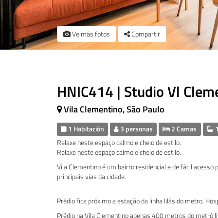
Ve más fotos
Compartir
HNIC414 | Studio Vl Clem
Vila Clementino, São Paulo
1 Habitación
3 personas
2 Camas
1
Relaxe neste espaço calmo e cheio de estilo.
Relaxe neste espaço calmo e cheio de estilo.
Vila Clementino é um bairro residencial e de fácil acesso
principais vias da cidade.
Prédio fica próximo a estação da linha lilás do metro, Hos
Prédio na Vila Clementino apenas 400 metros do metrô linh