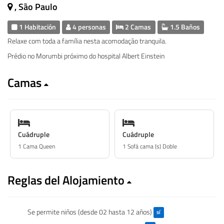
, São Paulo
1 Habitación
4 personas
2 Camas
1.5 Baños
Relaxe com toda a família nesta acomodação tranquila.
Prédio no Morumbi próximo do hospital Albert Einstein
Camas
Cuádruple
Cuádruple
1 Cama Queen
1 Sofá cama (s) Doble
Reglas del Alojamiento
Se permite niños (desde 02 hasta 12 años)
sí