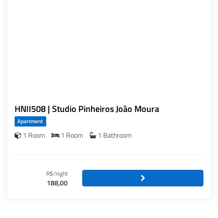
HNII508 | Studio Pinheiros João Moura
Apartment
1 Room
1 Room
1 Bathroom
R$/night
188,00