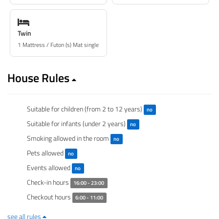
Twin
1 Mattress / Futon (s) Mat single
House Rules
Suitable for children (from 2 to 12 years)
no
Suitable for infants (under 2 years)
no
Smoking allowed in the room
no
Pets allowed
no
Events allowed
no
Check-in hours
16:00 - 23:00
Checkout hours
6:00 - 11:00
see all rules