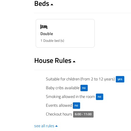
Beds
Double
1 Double bed (s)
House Rules
Suitable for children (from 2 to 12 years)
yes
Baby cribs available
no
Smoking allowed in the room
no
Events allowed
no
Checkout hours
6:00 - 11:00
see all rules