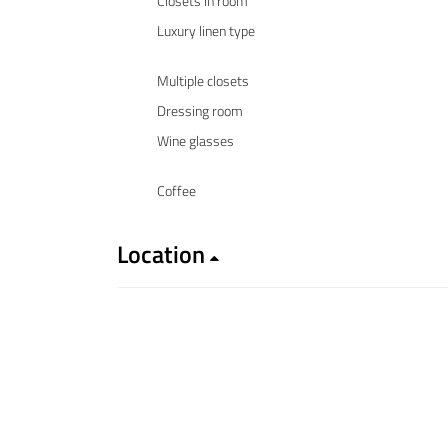
Closets in room
Luxury linen type
Multiple closets
Dressing room
Wine glasses
Coffee
Location