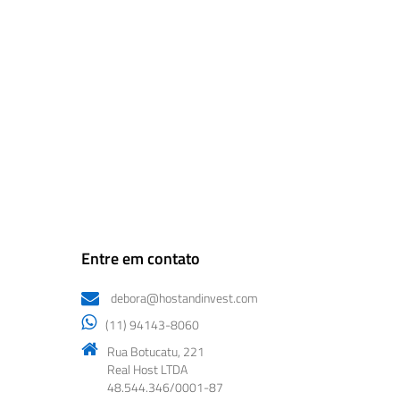
Entre em contato
debora@hostandinvest.com
(11) 94143-8060
Rua Botucatu, 221
Real Host LTDA
48.544.346/0001-87