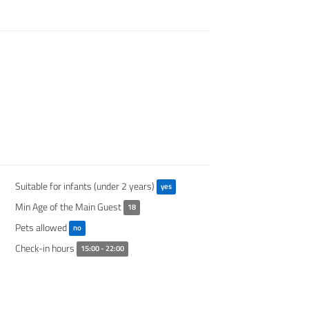
Suitable for infants (under 2 years)
yes
Min Age of the Main Guest
18
Pets allowed
no
Check-in hours
15:00 - 22:00