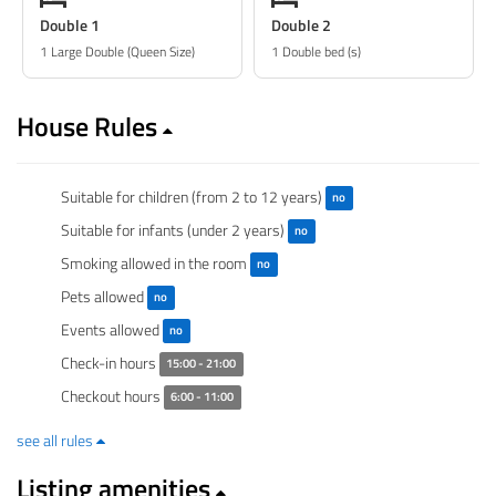
Double 1
Double 2
1 Large Double (Queen Size)
1 Double bed (s)
House Rules
Suitable for children (from 2 to 12 years)
no
Suitable for infants (under 2 years)
no
Smoking allowed in the room
no
Pets allowed
no
Events allowed
no
Check-in hours
15:00 - 21:00
Checkout hours
6:00 - 11:00
see all rules
Listing amenities