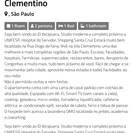
Clementino
, São Paulo
1 Room
2 persons
1 Bed
1 bathroom
Seja bem-vindo ao ID Ibirapuera. Studio moderno e completo próximo a
UNIFESP, Hospital do Servidor, Shopping Santa Cruz Estará muito bem
localizado na Rua Diogo de Faria, 946 na Vila Clementino, uma das
melhores e mais completas regiões de São Paulo. Escolas, faculdades,
hospitais, farmácias, supermercados, restaurantes, bares, Aeroporto de
Congonhas e muito mais, tudo bem próximo de você. Fácil de chegar e se
movimentar pela cidade, aproveite nossa estadia e todas facilidades ao
seu redor.
Não é permitido visitas e nem festas.
O apartamento conta com uma cama de casal padrão com colchão de
alta qualidade. Equipado com Wi-Fi, Smart TV (sem canais a cabo),
cooktop, geladeira, micro-ondas, torradeira, liquidificador, cafeteria
elétrica, ar condicionado split, secador de cabelo, ferro e tábua de passar.
O hospede tem acesso a lavanderia OMO localizada no prédio, academia
e coworking.
Seja bem-vindo ao ID Ibirapuera. Studio moderno e completo próximo a
UNIFESP, Hospital do Servidor, Shopping Santa Cruz Estará muito bem