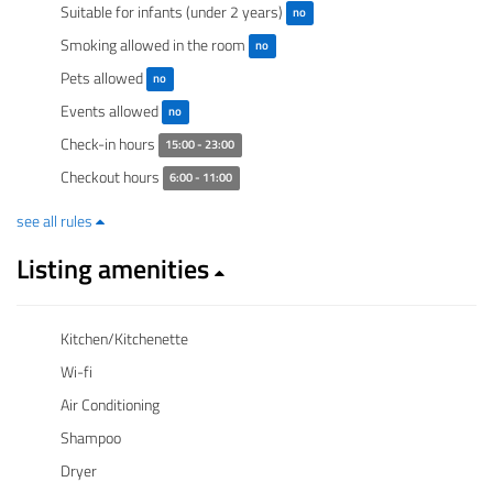
Suitable for infants (under 2 years)
no
Smoking allowed in the room
no
Pets allowed
no
Events allowed
no
Check-in hours
15:00 - 23:00
Checkout hours
6:00 - 11:00
see all rules
Listing amenities
Kitchen/Kitchenette
Wi-fi
Air Conditioning
Shampoo
Dryer