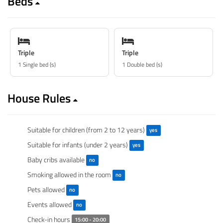
Beds
Triple
Triple
1 Single bed (s)
1 Double bed (s)
House Rules
Suitable for children (from 2 to 12 years)
yes
Suitable for infants (under 2 years)
yes
Baby cribs available
no
Smoking allowed in the room
no
Pets allowed
no
Events allowed
no
Check-in hours
15:00 - 20:00