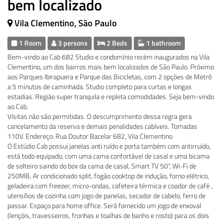
bem localizado
Vila Clementino, São Paulo
1 Room
3 persons
2 Beds
1 bathroom
Bem-vindo ao Cab 682 Studio e condomínio recém inaugurados na Vila
Clementino, um dos bairros mais bem localizados de São Paulo. Próximo
aos Parques Ibirapuera e Parque das Bicicletas, com 2 opções de Metrô
a 5 minutos de caminhada. Studio completo para curtas e longas
estadias. Região super tranquila e repleta comodidades. Seja bem-vindo
ao Cab.
Visitas não são permitidas. O descumprimento dessa regra gera
cancelamento da reserva e demais penalidades cabíveis. Tomadas
110V. Endereço: Rua Doutor Bacelar 682, Vila Clementino
O Estúdio Cab possui janelas anti ruído e porta também com antirruído,
está todo equipado, com uma cama confortável de casal e uma bicama
de solteiro saindo do box da cama de casal, Smart TV 50", Wi-Fi de
250MB, Ar condicionado split, fogão cooktop de indução, forno elétrico,
geladeira com freezer, micro-ondas, cafeteira térmica e coador de café ,
utensílios de cozinha com jogo de panelas, secador de cabelo, ferro de
passar. Espaço para home office. Será fornecido um jogo de enxoval
(lençóis, travesseiros, fronhas e toalhas de banho e rosto) para os dois