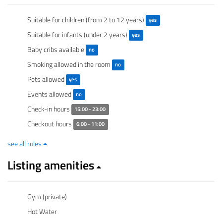
Suitable for children (from 2 to 12 years)
yes
Suitable for infants (under 2 years)
yes
Baby cribs available
no
Smoking allowed in the room
no
Pets allowed
yes
Events allowed
no
Check-in hours
15:00 - 23:00
Checkout hours
6:00 - 11:00
see all rules
Listing amenities
Gym (private)
Hot Water