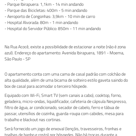
- Parque Ibirapuera: 1,1km - 14 min andando
- Parque das Bicicletas: 400m - 5 min andando
- Aeroporto de Congonhas: 3,9km - 10 min de carro
- Hospital Alvorada: 80m - 1 min andando
- Hospital do Servidor Público: 850m - 11 min andando
Na Rua Acocê, existe a possibilidade de estacionar a noite (não é zona
azul). Endereço do apartamento: Avenida Ibirapuera, 1891 - Moema,
São Paulo - SP
O apartamento conta com uma cama de casal padrão com colchão de
alta qualidade, além de uma bicama de solteiro estilo gaveta saindo do
box de casal para acomodar o terceiro hóspede.
Equipado com Wi-Fi, Smart TV (sem canais a cabo), cooktop, forno,
geladeira, micro-ondas, liquidificador, cafeteria de cápsula Nespresso,
filtro de água, ar condicionado, secador de cabelo, ferro e tábua de
passar, utensílios de cozinha, guarda-roupa com cabides, mesa para
trabalho e blackout nas cortinas.
Será fornecido um jogo de enxoval (lençóis, travesseiros, fronhas e
toalhas de banho e rosto) por hóspedes. Não há trocas durante a