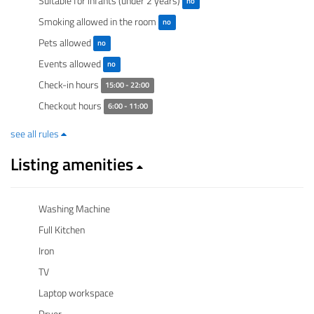
Suitable for infants (under 2 years)
no
Smoking allowed in the room
no
Pets allowed
no
Events allowed
no
Check-in hours
15:00 - 22:00
Checkout hours
6:00 - 11:00
see all rules
Listing amenities
Washing Machine
Full Kitchen
Iron
TV
Laptop workspace
Dryer