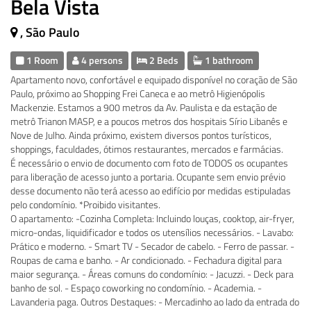
Bela Vista
, São Paulo
1 Room
4 persons
2 Beds
1 bathroom
Apartamento novo, confortável e equipado disponível no coração de São
Paulo, próximo ao Shopping Frei Caneca e ao metrô Higienópolis
Mackenzie. Estamos a 900 metros da Av. Paulista e da estação de
metrô Trianon MASP, e a poucos metros dos hospitais Sírio Libanês e
Nove de Julho. Ainda próximo, existem diversos pontos turísticos,
shoppings, faculdades, ótimos restaurantes, mercados e farmácias.
É necessário o envio de documento com foto de TODOS os ocupantes
para liberação de acesso junto a portaria. Ocupante sem envio prévio
desse documento não terá acesso ao edifício por medidas estipuladas
pelo condomínio. *Proibido visitantes.
O apartamento: -Cozinha Completa: Incluindo louças, cooktop, air-fryer,
micro-ondas, liquidificador e todos os utensílios necessários. - Lavabo:
Prático e moderno. - Smart TV - Secador de cabelo. - Ferro de passar. -
Roupas de cama e banho. - Ar condicionado. - Fechadura digital para
maior segurança. - Áreas comuns do condomínio: - Jacuzzi. - Deck para
banho de sol. - Espaço coworking no condomínio. - Academia. -
Lavanderia paga. Outros Destaques: - Mercadinho ao lado da entrada do