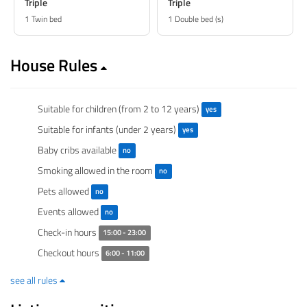
Triple
Triple
1 Twin bed
1 Double bed (s)
House Rules
Suitable for children (from 2 to 12 years)
yes
Suitable for infants (under 2 years)
yes
Baby cribs available
no
Smoking allowed in the room
no
Pets allowed
no
Events allowed
no
Check-in hours
15:00 - 23:00
Checkout hours
6:00 - 11:00
see all rules