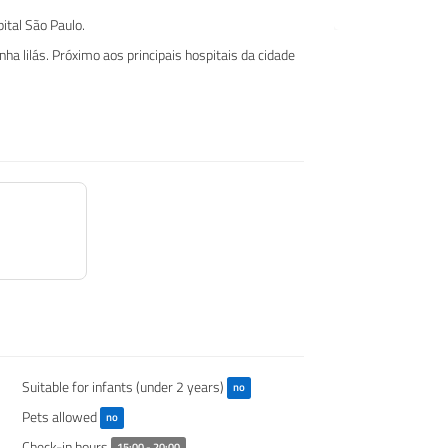
pital São Paulo.
a lilás. Próximo aos principais hospitais da cidade
Suitable for infants (under 2 years)
no
Pets allowed
no
Check-in hours
15:00 - 20:00